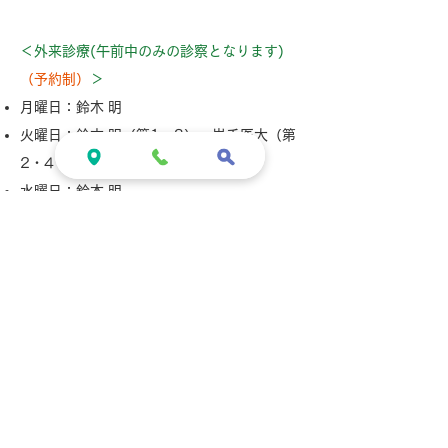
受診案内
＜外来診療(午前中のみの診察となります)
（予約制）
＞
月曜日：鈴木 明
火曜日：鈴木 明（第1・3）、岩手医大（第
2・4・5）
水曜日：鈴木 明
木曜日：岩手医大（第1・3・5）、鈴木泰
（第2・4）＊
金曜日：鈴木 明、佐藤（第3金曜日のみの診
察）
＊佐藤医師の診察は「腎疾患・腎移植外
来：予約」制です。
診療科・部門紹介一覧