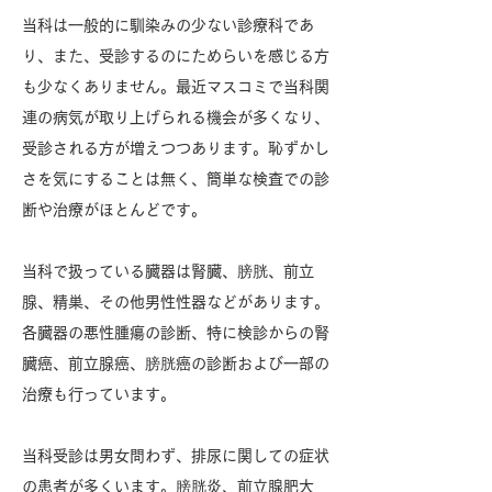
当科は一般的に馴染みの少ない診療科であ
り、また、受診するのにためらいを感じる方
も少なくありません。最近マスコミで当科関
連の病気が取り上げられる機会が多くなり、
受診される方が増えつつあります。恥ずかし
さを気にすることは無く、簡単な検査での診
断や治療がほとんどです。
当科で扱っている臓器は腎臓、膀胱、前立
腺、精巣、その他男性性器などがあります。
各臓器の悪性腫瘍の診断、特に検診からの腎
臓癌、前立腺癌、膀胱癌の診断および一部の
治療も行っています。
当科受診は男女問わず、排尿に関しての症状
の患者が多くいます。膀胱炎、前立腺肥大