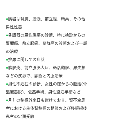
対象となる症状・病気
●
臓器は腎臓、膀胱、前立腺、精巣、その他
男性性器
●
各臓器の悪性腫瘍の診断、特に検診からの
腎臓癌、前立腺癌、膀胱癌の診断および一部
の治療
●
排尿に関しての症状
●
膀胱炎、前立腺肥大症、過活動胱、尿失禁
などの疾患で、診断と内服治療
●
男性不妊症の診断、女性の膣からの腫瘤(骨
盤臓器脱)、包茎手術、男性避妊手術など
●
月1 の移植外来日も置けており、腎不全患
者における生体腎移植の相談および移植術後
患者の定期受診