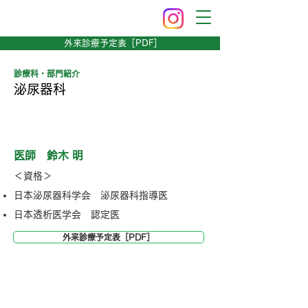
外来診療予定表［PDF］
診療科・部門紹介
泌尿器科
医師紹介
医師 鈴木 明
​＜資格＞
日本泌尿器科学会 泌尿器科指導医
日本透析医学会 認定医
外来診療予定表［PDF］
当科の特色